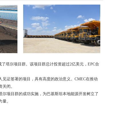
了塔尔项目群。该项目群总计投资超过2亿美元，EPC合
见证签署的项目，具有高度的政治意义。CMEC在推动
资关闭。
塔尔项目群的成功实施，为巴基斯坦本地能源开发树立了
力量。