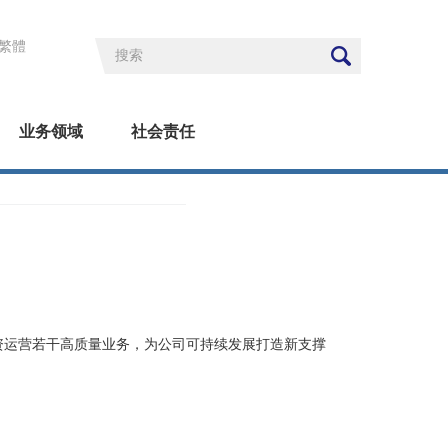
繁體
业务领域
社会责任
投资运营若干高质量业务，为公司可持续发展打造新支撑