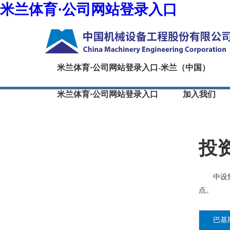
米兰体育·公司网站登录入口
米兰体育·公司网站登录入口-米兰（中国）
米兰体育·公司网站登录入口
加入我们
投
中设
点。
巴基