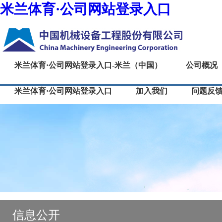
米兰体育·公司网站登录入口
米兰体育·公司网站登录入口-米兰（中国）
公司概况
米兰体育·公司网站登录入口
加入我们
问题反
信息公开