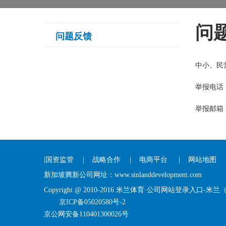
问
问题反馈
中小、民
举报电话：01
举报邮箱：li
|
国资监管
|
战略合作
|
电商平台
|
网站地图
新加坡腾新公司网址：
www.sinlanddevelopment.com
Copyright @ 2010-2016 米兰体育·公司网站登录入口-米
京ICP备05020580号-2
京公网安备110401300026号