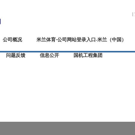
|
公司概况
米兰体育·公司网站登录入口-米兰（中国）
问题反馈
信息公开
国机工程集团