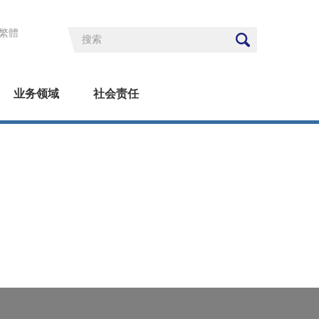
繁體
业务领域
社会责任