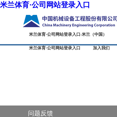
米兰体育·公司网站登录入口
米兰体育·公司网站登录入口-米兰（中国）
米兰体育·公司网站登录入口
加入我们
问题反馈